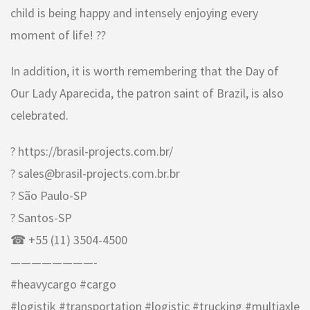
child is being happy and intensely enjoying every
moment of life! ??
In addition, it is worth remembering that the Day of
Our Lady Aparecida, the patron saint of Brazil, is also
celebrated.
? https://brasil-projects.com.br/
? sales@brasil-projects.com.br.br
? São Paulo-SP
? Santos-SP
☎ +55 (11) 3504-4500
————————-
#heavycargo #cargo
#logistik #transportation #logistic #trucking #multiaxle