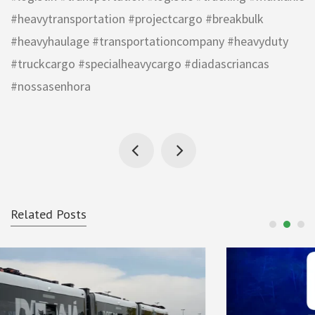
#heavytransportation #projectcargo #breakbulk
#heavyhaulage #transportationcompany #heavyduty
#truckcargo #specialheavycargo #diadascriancas
#nossasenhora
Related Posts