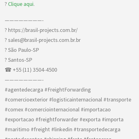
?
Clique aqui
.
————————-
? https://brasil-projects.com.br/
? sales@brasil-projects.com.br.br
? São Paulo-SP
? Santos-SP
☎ +55 (11) 3504-4500
————————-
#agentedecarga #FreightForwarding
#comercioexterior #logisticainternacional #transporte
#comex #comerciointernacional #importacao
#exportacao #freightforwarder #exporta #importa
#maritimo #freight #linkedin #transportedecarga