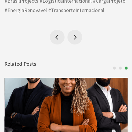
#BrasilProjects
#LogisticaInternacional
#CargaProjeto
#EnergiaRenovavel
#TransporteInternacional
Related Posts