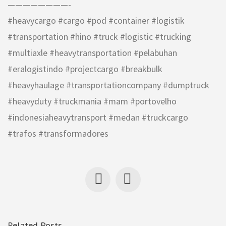
————————-
#heavycargo #cargo #pod #container #logistik
#transportation #hino #truck #logistic #trucking
#multiaxle #heavytransportation #pelabuhan
#eralogistindo #projectcargo #breakbulk
#heavyhaulage #transportationcompany #dumptruck
#heavyduty #truckmania #mam #portovelho
#indonesiaheavytransport #medan #truckcargo
#trafos #transformadores
Related Posts