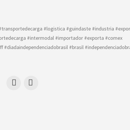
transportedecarga #logistica #guindaste #industria #expor
portedecarga #intermodal #importador #exporta #comex
off #diadaindependenciadobrasil #brasil #independenciadobra