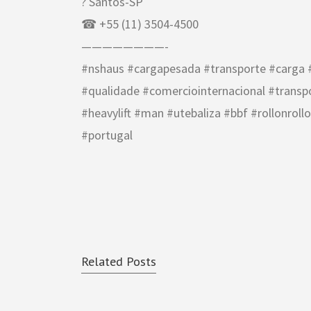
? Santos-SP
☎ +55 (11) 3504-4500
————————-
#nshaus #cargapesada #transporte #carga #
#qualidade #comerciointernacional #trans
#heavylift #man #utebaliza #bbf #rollonroll
#portugal
Related Posts