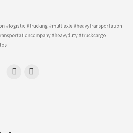
on #logistic #trucking #multiaxle #heavytransportation
transportationcompany #heavyduty #truckcargo
tos