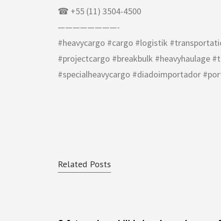
☎ +55 (11) 3504-4500
————————-
#heavycargo #cargo #logistik #transportati
#projectcargo #breakbulk #heavyhaulage #
#specialheavycargo #diadoimportador #por
Related Posts