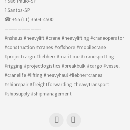
? São Paulo-SP
? Santos-SP
☎ +55 (11) 3504-4500
————————-
#nshaus #heavylift #crane #heavylifting #craneoperator
#construction #cranes #offshore #mobilecrane
#projectcargo #liebherr #maritime #cranespotting
#rigging #projectlogistics #breakbulk #cargo #vessel
#cranelife #lifting #heavyhaul #liebherrcranes
#shiprepair #freightforwarding #heavytransport
#shipsupply #shipmanagement