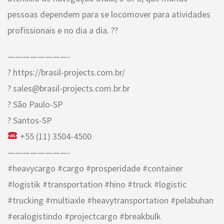
pessoas dependem para se locomover para atividades
profissionais e no dia a dia. ??
————————-
? https://brasil-projects.com.br/
? sales@brasil-projects.com.br.br
? São Paulo-SP
? Santos-SP
+55 (11) 3504-4500
————————-
#heavycargo #cargo #prosperidade #container
#logistik #transportation #hino #truck #logistic
#trucking #multiaxle #heavytransportation #pelabuhan
#eralogistindo #projectcargo #breakbulk