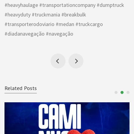
#heavyhaulage #transportationcompany #dumptruck
#heavyduty #truckmania #breakbulk
#transporterodoviario #medan #truckcargo
#diadanavegação #navegação
Related Posts