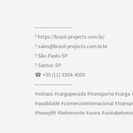
————————-
? https://brasil-projects.com.br/
? sales@brasil-projects.com.br.br
? São Paulo-SP
? Santos-SP
☎ +55 (11) 3504-4500
————————-
#nshaus #cargapesada #transporte #carga #
#qualidade #comerciointernacional #trans
#heavylift #belomonte #usina #usinabelom