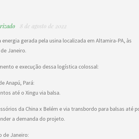
rizado
8 de agosto de 2022
a energia gerada pela usina localizada em Altamira-PA, às
 de Janeiro.
amento e execução dessa logística colossal:
de Anapú, Pará:
ntos até o Xingu via balsa.
essórios da China x Belém e via transbordo para balsas até p
ender a demanda do projeto.
 de Janeiro: