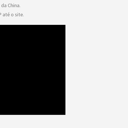
 da China.
 até o site.