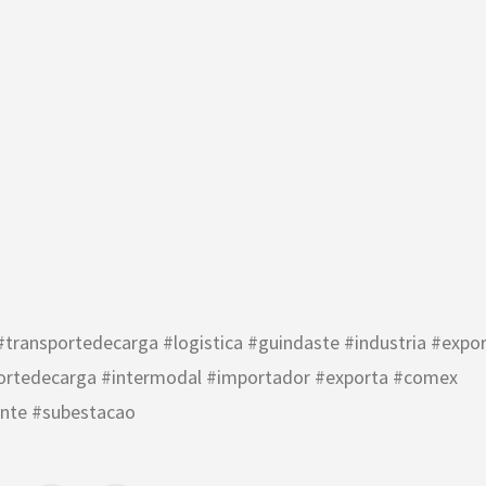
transportedecarga #logistica #guindaste #industria #expor
portedecarga #intermodal #importador #exporta #comex
onte #subestacao