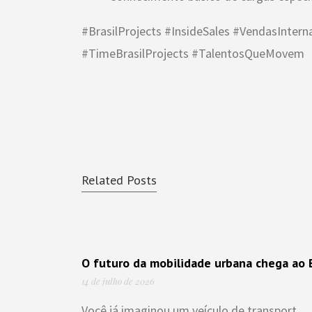
#BrasilProjects #InsideSales #VendasInter
#TimeBrasilProjects #TalentosQueMovem
Related Posts
O futuro da mobilidade urbana chega ao B
14 de julho de 2026
Você já imaginou um veículo de transport...