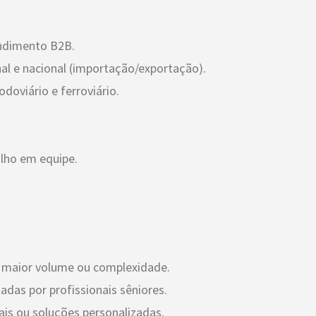
endimento B2B.
al e nacional (importação/exportação).
doviário e ferroviário.
lho em equipe.
e maior volume ou complexidade.
adas por profissionais sêniores.
is ou soluções personalizadas.