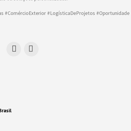
nas #ComércioExterior #LogísticaDeProjetos #Oportunidade
rasil