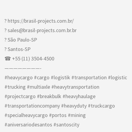
? https://brasil-projects.com.br/
? sales@brasil-projects.com.br.br
? São Paulo-SP
? Santos-SP
☎ +55 (11) 3504-4500
————————-
#heavycargo #cargo #logistik #transportation #logistic
#trucking #multiaxle #heavytransportation
#projectcargo #breakbulk #heavyhaulage
#transportationcompany #heavyduty #truckcargo
#specialheavycargo #portos #mining
#aniversariodesantos #santoscity